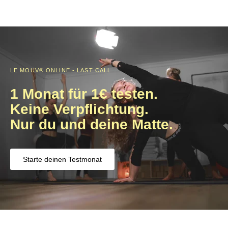
LE MOUV® ONLINE - LAST CALL
1 Monat für 1€ testen.
Keine Verpflichtung.
Nur du und deine
Matte.
Starte deinen Testmonat