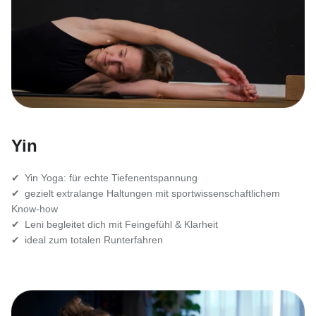
Yin
✔ Yin Yoga: für echte Tiefenentspannung
✔ gezielt extralange Haltungen mit sportwissenschaftlichem
Know-how
✔ Leni begleitet dich mit Feingefühl & Klarheit
✔ ideal zum totalen Runterfahren