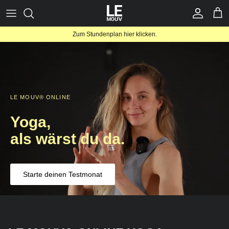
Direkt
zum
Inhalt
Zum Stundenplan hier klicken.
Online
Studio
Schwangerschaft
LE MOUV® ONLINE
Business Yoga
Yoga,
als wärst du
da.
Retreats
Yogamatten
Starte deinen Testmonat